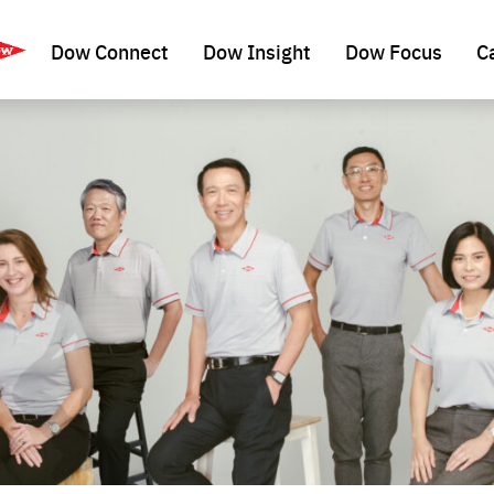
Dow Connect
Dow Insight
Dow Focus
C