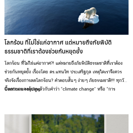
หนุนธุรกิจสู่ Net Zero เสริมระบบนิเวศและชุมชน” โดยนับเป็นครั้ง
แรกในประเทศไทยที่มีการรวมผู้เชี่ยวชาญทั้งด้านป่าชายเลน พื้นที่ราบ
น้ำขึ้นถึง และหญ้าทะเลบนเวทีเดียวกัน เพื่อแบ่งปันแนวทางการฟื้นฟู
และอนุรักษ์แหล่งกักเก็บคาร์บอนทะเล (Blue Carbon) ที่กักเก็บได้
มากกว่าระบบนิเวศป่าบกถึงเกือบ 10 เท่า จึงสามารถดูดซับคาร์บอน
โลกร้อน ที่ไม่ใช่แค่อากาศ แต่หมายถึงภัยพิบัติ
ได้อย่างมีประสิทธิภาพ โดยในงานดังกล่าว ได้เปิดเวทีให้อภิปรายถึง
ธรรมชาติที่เราต้องช่วยกันหยุดยั้ง
บทบาทของภาคเอกชนในการอนุรักษ์และฟื้นฟูพื้นที่บลูคาร์บอน ซึ่งจะ
มีส่วนช่วยให้ไทยบรรลุเป้าหมายสำคัญที่จะเป็นกลางทางคาร์บอนให้
โลกร้อน ที่ไม่ใช่แค่อากาศ?! แต่หมายถึงภัยพิบัติธรรมชาติที่เราต้อง
ได้ในปี 2050 และปล่อยก๊าซเรือนกระจกสุทธิเป็นศูนย์ ภายในปี
ช่วยกันหยุดยั้ง เรื่องโดย ดร.แทนไท ประเสริฐกุล เหตุใดเราจึงควร
2065…
จริงจังเรื่องการลดโลกร้อน? คำตอบสั้นๆ ง่ายๆ ภัยธรรมชาติ!!! ทุกวัน
นี้หลายคนคงคุ้นหูแล้วกับคำว่า “climate change” หรือ “การ
Continue reading
เปลี่ยนแปลงสภาพภูมิอากาศ” ซึ่งเป็นผลมาจากโลกร้อนอีกที สาเหตุที่
ทั่วโลกเปลี่ยนมาสร้างความตระหนักกับคำว่า “ภูมิอากาศ” แทน ก็
เพราะว่าโลกร้อนไม่ได้หมายถึงแค่เดินออกไปนอกบ้านแล้วร้อนขึ้น 1-
2 องศา เหงื่อออกมากขึ้นอีกนิด จั๊กกะแร้หนึบขึ้นอีกหน่อย ยอมเสีย
ค่าไฟเปิดแอร์มากขึ้นก็จะจบ แต่โลกร้อนในความเป็นจริงแล้วหมายถึง