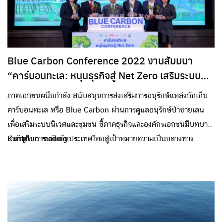
Blue Carbon Conference 2022 งานสัมมนา
“คาร์บอนทะเล: หนุนธุรกิจสู่ Net Zero เสริมระบบ
นิเวศและชุมชน
ภาคเอกชนผนึกกำลัง สนับสนุนการส่งเสริมการอนุรักษ์แหล่งกักเก็บ
คาร์บอนทะเล หรือ Blue Carbon ผ่านการดูแลอนุรักษ์ป่าชายเลน
เพื่อเสริมระบบนิเวศและชุมชน ชี้ภาคธุรกิจและองค์กรเอกชนมีบทบาท
สำคัญในการผลักดันประเทศไทยสู่เป้าหมายความเป็นกลางทาง
Continue reading
คาร์บอนและ Net Zero เมื่อเร็วๆ นี้ กลุ่มบริษัท ดาว ประเทศไทย
(Dow) ร่วมกับ กรมทรัพยากรทางทะเลและชายฝั่ง (ทช.) และองค์การ
ระหว่างประเทศเพื่อการอนุรักษ์ธรรมชาติ (IUCN) จัดเสวนาร่วมกับ
องค์กรภาคีเครือข่าย ภายใต้ โครงการ Dow & Thailand Mangrove
Alliance ในงาน Blue Carbon Conference 2022 “คาร์บอนทะเล: