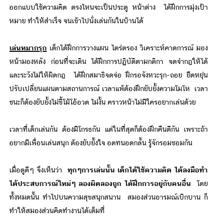
ออกแบบใช้ความคิด ตรงไหนจะเป็นประตู หน้าต่าง ได้ฝึกการมุ่งเป้า
หมาย ทำให้สำเร็จ จนเข้าไปนั่งเล่นกันในบ้านได้
เล่นหมากรุก
เด็กได้ฝึกการวางแผน ไตร่ตรอง วิเคราะห์คาดการณ์ มอง
หน้ามองหลัง ก่อนที่จะเดิน ได้ฝึกการปฏิบัติตามกติกา จดจำกฎให้ได้
และระวังไม่ให้ผิดกฎ ได้ฝึกสมาธิจดจ่อ ฝึกรอจังหวะรุก-ถอย ยืดหยุ่น
ปรับเปลี่ยนแผนตามสถานการณ์ เวลาแพ้ต้องฝึกยับยั้งความโมโห เวลา
ชนะก็ต้องยับยั้งไม่ขี้โม้โอ้อวด ไม่งั้น คราวหน้าไม่มีใครอยากเล่นด้วย
เวลาที่เด็กเล่นกัน ต้องมีโกรธกัน แต่ในที่สุดก็ต้องฝึกคืนดีกัน เพราะถ้า
อยากมีเพื่อนเล่นสนุก ต้องยับยั้งใจ อดทนอดกลั้น รู้จักรอมชอมกัน
เมื่อดูดีๆ จึงเห็นว่า
ทุกๆการเล่นนั้น เด็กได้ใช้ความคิด ได้ลงมือทำ
ได้ประสบการณ์ใหม่ๆ ลองผิดลองถูก ได้ฝึกการอยู่กับคนอื่น
โดย
ทั้งหมดนั้น ทำไปบนความสุขสนุกสนาน สมองส่วนอารมณ์เบิกบาน ก็
ทำให้สมองส่วนคิดทำงานได้เต็มที่