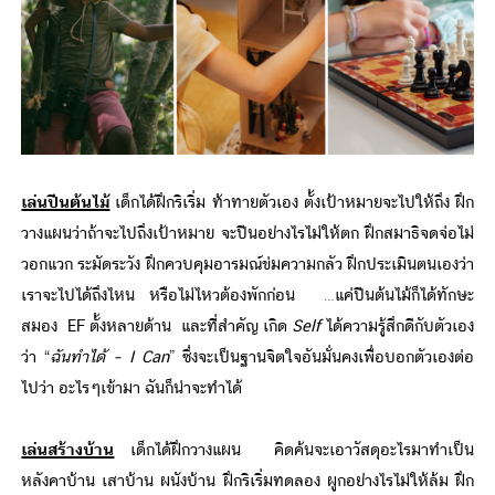
เล่นปีนต้นไม้
เด็กได้ฝึกริเริ่ม ท้าทายตัวเอง ตั้งเป้าหมายจะไปให้ถึง ฝึก
วางแผนว่าถ้าจะไปถึงเป้าหมาย จะปีนอย่างไรไม่ให้ตก ฝึกสมาธิจดจ่อไม่
วอกแวก ระมัดระวัง ฝึกควบคุมอารมณ์ข่มความกลัว ฝึกประเมินตนเองว่า
เราจะไปได้ถึงไหน หรือไม่ไหวต้องพักก่อน …แค่ปีนต้นไม้ก็ได้ทักษะ
สมอง EF ตั้งหลายด้าน และที่สำคัญ เกิด
Self
ได้ความรู้สึกดีกับตัวเอง
ว่า “
ฉันทำได้ – I Can
” ซึ่งจะเป็นฐานจิตใจอันมั่นคงเพื่อบอกตัวเองต่อ
ไปว่า อะไรๆเข้ามา ฉันก็น่าจะทำได้
เล่นสร้างบ้าน
เด็กได้ฝึกวางแผน คิดค้นจะเอาวัสดุอะไรมาทำเป็น
หลังคาบ้าน เสาบ้าน ผนังบ้าน ฝึกริเริ่มทดลอง ผูกอย่างไรไม่ให้ล้ม ฝึก