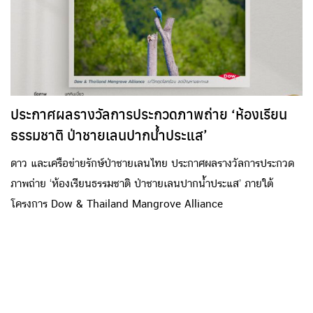
การเพิ่มทวีคูณของ ฝนตกหนัก น้ำท่วม พายุที่รุนแรง เรื่อยไปจนถึงขั้ว
ตรงข้ามอย่างภัยแล้ง คลื่นความร้อนที่อบเฉพาะจุดจนบางเมือง
อุณหภูมิขึ้นไปถึงเกือบ 50 องศา ไฟป่าที่ไม่ได้มาเล่นๆ การล้มเหลว
ของพื้นที่เพาะปลูก ระบบนิเวศปะการังที่เป็นแหล่งอนุบาลสัตว์น้ำ และ
สิ่งที่หลายคนคาดไม่ถึงว่าจะเกี่ยวกันอย่างการแพร่กระจายของโรค
ประกาศผลรางวัลการประกวดภาพถ่าย ‘ห้องเรียน
ระบาดต่าง ๆ ทั้งหมดนี้ยังไม่ต้องเอ่ยถึงว่าถ้าประเทศไหนการเมืองไม่ดี
ธรรมชาติ ป่าชายเลนปากน้ำประแส’
การรับมือหรือจัดการกับวิกฤติไม่พร้อม เมื่อภัยพิบัติถาโถม ทรัพยากรก็
ย่อมจะขาดแคลน ลองจินตนาการดูว่าความขัดแย้งทั้งภายในและ
ดาว และเครือข่ายรักษ์ป่าชายเลนไทย ประกาศผลรางวัลการประกวด
ภายนอกประเทศจะตึงเครียดขึ้นแค่ไหน เมื่อถึงจุดนั้น จลาจล สงคราม
ภาพถ่าย ‘ห้องเรียนธรรมชาติ ป่าชายเลนปากน้ำประแส’ ภายใต้
และเศรษฐกิจที่พังทลายก็ไม่ใช่สิ่งที่เกิดขึ้นได้ยากอีกต่อไป เพราะฉะนั้น
โครงการ Dow & Thailand Mangrove Alliance
แล้ว โลกร้อนจึงไม่ใช่แค่โลกร้อน วิธีคิดง่าย ๆ ให้เข้าใจว่าโลกร้อน
เกี่ยวอะไรกับฝนตก เราลองนึกภาพว่ายิ่งชั้นบรรยากาศร้อนขึ้น น้ำจาก
ผิวโลกก็ยิ่งถูกทำให้ระเหยขึ้นไปอยู่บนฟ้ามากขึ้น เวลาถล่มกลับลงมา
ก็ถล่มแรงขึ้น…