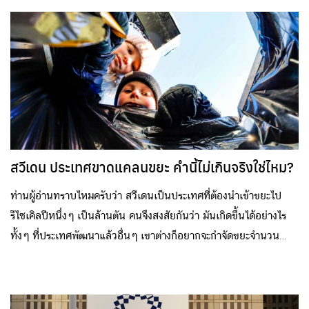
สวีเดน ประเทศขาดแคลนขยะ คำนี้ไม่เกินจริงใช่ไหม?
ท่านผู้อ่านทราบไหมครับว่า สวีเดนเป็นประเทศที่ต้องนำเข้าขยะไป
รีไซเคิลปีหนึ่งๆ เป็นล้านตัน คนจึงสงสัยกันว่า มันเกิดขึ้นได้อย่างไร
ทั้งๆ ที่ประเทศพัฒนาแล้วอื่นๆ เขาต่างก็อยากจะกำจัดขยะจำนวน
มหาศาลออกไปให้ไกลๆ ประเทศตัวเอง แต่สวีเดนนี่กลับแปลก ขยะ
ของตัวเองมีไม่เพียงพอหรืออย่างไร ถึงต้องไปเที่ยวซื้อเอาขยะของคน
อื่น